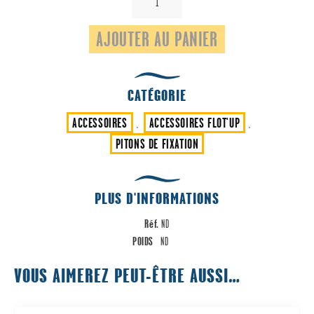
de
Piton
AJOUTER AU PANIER
Escamotable
plage
béton
CATÉGORIE
ACCESSOIRES
ACCESSOIRES FLOT'UP
,
,
PITONS DE FIXATION
PLUS D'INFORMATIONS
Réf.
ND
POIDS
ND
VOUS AIMEREZ PEUT-ÊTRE AUSSI…