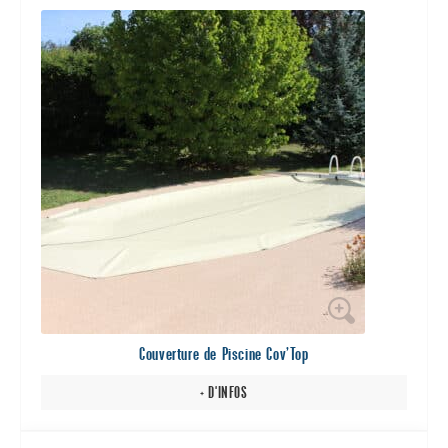
Ce
produit
a
plusieurs
variations.
Les
options
peuvent
être
choisies
sur
la
page
du
Couverture de Piscine Cov’Top
produit
+ D'INFOS