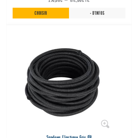
de
CHOISIR
+ D'INFOS
prix :
150,00€
à
672,00€
Sandows Elastique Gris Ø8