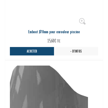
Embout Ø70mm pour enrouleur piscine
15,60
€
TTC
ACHETER
+ D'INFOS