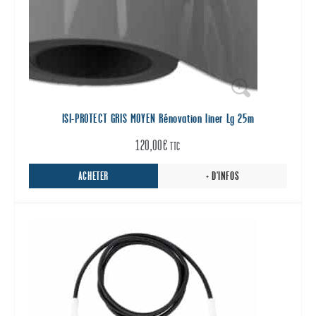
ISI-PROTECT GRIS MOYEN Rénovation liner Lg 25m
120,00
€
TTC
ACHETER
+ D'INFOS
Ce
produit
a
plusieurs
variations.
Les