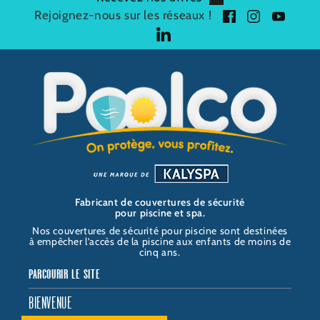
Rejoignez-nous sur les réseaux !
f
i
y
a
n
o
l
c
s
u
i
P
e
t
t
n
O
b
a
u
k
O
o
g
b
e
L
o
r
e
d
C
k
a
i
O
m
n
Fabricant de couvertures de sécurité
pour piscine et spa.
Nos couvertures de sécurité pour piscine sont destinées
à empêcher l’accès de la piscine aux enfants de moins de
cinq ans.
PARCOURIR LE SITE
BIENVENUE