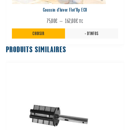
page
du
Coussin d’hiver Flot’Up ECO
produit
Plage
75,00
€
–
162,00
€
TTC
de
CHOISIR
+ D'INFOS
prix :
PRODUITS SIMILAIRES
75,00€
à
162,00€