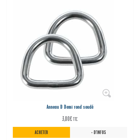
Anneau D Demi rond soudé
3,00
€
TTC
ACHETER
+ D'INFOS