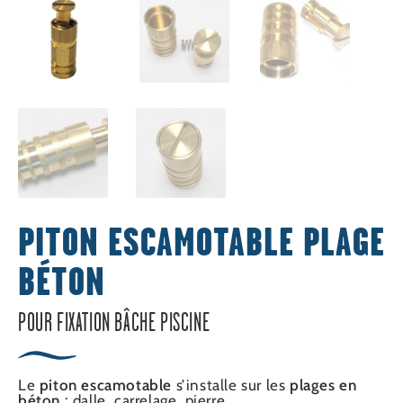
PITON ESCAMOTABLE PLAGE
BÉTON
POUR FIXATION BÂCHE PISCINE
Le
piton escamotable
s’installe sur les
plages en
béton
: dalle, carrelage, pierre…