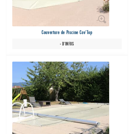
sur
la
page
du
Couverture de Piscine Cov’Top
produit
+ D'INFOS