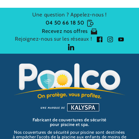
Une question ? Appelez-nous !
04 50 66 18 50
Recevez nos offres
Rejoignez-nous sur les réseaux !
f
i
y
a
n
o
l
c
s
u
i
P
e
t
t
n
O
b
a
u
k
O
o
g
b
e
L
o
r
e
d
C
k
a
i
O
m
n
Fabricant de couvertures de sécurité
pour piscine et spa.
Nos couvertures de sécurité pour piscine sont destinées
à empêcher l’accès de la piscine aux enfants de moins de