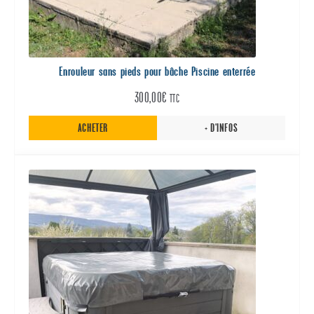
Enrouleur sans pieds pour bâche Piscine enterrée
300,00
€
TTC
ACHETER
+ D'INFOS
Ce
produit
a
plusieurs
variations.
Les
options
peuvent