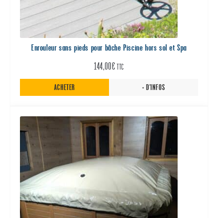
Enrouleur sans pieds pour bâche Piscine hors sol et Spa
144,00
€
TTC
ACHETER
+ D'INFOS
Ce
produit
a
plusieurs
variations.
Les
options
peuvent