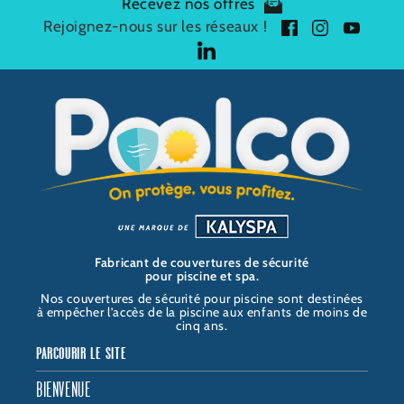
Recevez nos offres
Rejoignez-nous sur les réseaux !
f
i
y
a
n
o
l
c
s
u
i
P
e
t
t
n
O
b
a
u
k
O
o
g
b
e
L
o
r
e
d
C
k
a
i
O
m
n
Fabricant de couvertures de sécurité
pour piscine et spa.
Nos couvertures de sécurité pour piscine sont destinées
à empêcher l’accès de la piscine aux enfants de moins de
cinq ans.
PARCOURIR LE SITE
BIENVENUE