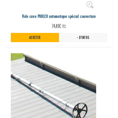
Vide cave POOLCO automatique spécial couverture
74,40
€
TTC
ACHETER
+ D'INFOS