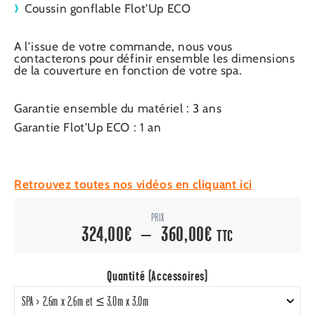
Coussin gonflable Flot’Up ECO
A l’issue de votre commande, nous vous
contacterons pour définir ensemble les dimensions
de la couverture en fonction de votre spa.
Garantie ensemble du matériel : 3 ans
Garantie Flot’Up ECO : 1 an
Retrouvez toutes nos vidéos en cliquant ici
PRIX
Plage
324,00
€
–
360,00
€
TTC
de
prix :
Quantité (Accessoires)
324,00€