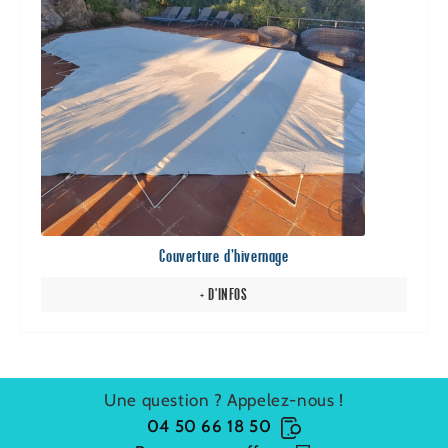
variations.
Les
options
peuvent
être
choisies
sur
la
page
du
Couverture d’hivernage
produit
+ D'INFOS
Une question ? Appelez-nous !
04 50 66 18 50