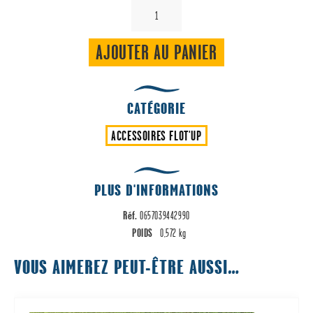
quantité
de
Tuyau
AJOUTER AU PANIER
de
gonflage
Flot’Up
CATÉGORIE
ECO
ACCESSOIRES FLOT'UP
PLUS D'INFORMATIONS
Réf.
0657039442990
POIDS
0,572 kg
VOUS AIMEREZ PEUT-ÊTRE AUSSI…