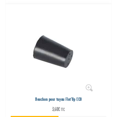
75,00€
à
162,00€
Bouchon pour tuyau Flot’Up ECO
3,60
€
TTC