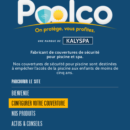
e
t
t
n
O
b
a
u
k
O
o
g
b
e
L
o
r
e
d
C
k
a
i
O
m
n
Fabricant de couvertures de sécurité
pour piscine et spa.
Nos couvertures de sécurité pour piscine sont destinées
à empêcher l’accès de la piscine aux enfants de moins de
cinq ans.
PARCOURIR LE SITE
BIENVENUE
CONFIGURER VOTRE COUVERTURE
NOS PRODUITS
ACTUS & CONSEILS