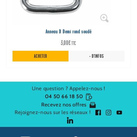
Anneau D Demi rond soudé
3,00
€
TTC
ACHETER
+ D'INFOS
Une question ? Appelez-nous !
04 50 66 18 50
Recevez nos offres
Rejoignez-nous sur les réseaux !
f
i
y
a
n
o
l
c
s
u
i
P