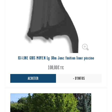
ISI-LINE GRIS MOYEN Lg 30m Jonc finition liner piscine
108,00
€
TTC
ACHETER
+ D'INFOS
Ce
produit
a