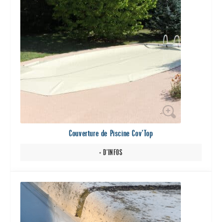
plusieurs
variations.
Les
options
peuvent
être
choisies
sur
la
page
du
Couverture de Piscine Cov’Top
produit
+ D'INFOS