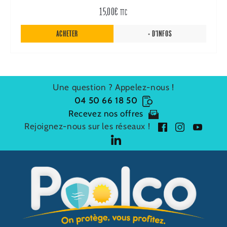
15,00
€
TTC
ACHETER
+ D'INFOS
Une question ? Appelez-nous !
04 50 66 18 50
Recevez nos offres
Rejoignez-nous sur les réseaux !
f
i
y
a
n
o
l
c
s
u
i
P
e
t
t
n
O
b
a
u
k
O
o
g
b
e
L
o
r
e
d
C