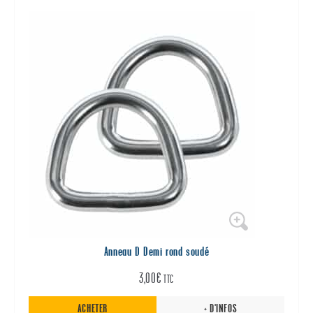
Anneau D Demi rond soudé
3,00
€
TTC
ACHETER
+ D'INFOS