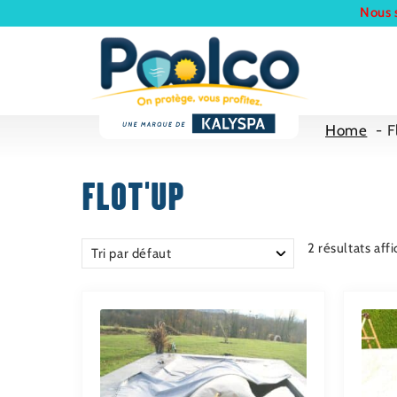
Nous 
Home
F
FLOT'UP
2 résultats aff
Ce
Ce
produit
produ
a
a
plusieurs
plusie
variations.
variat