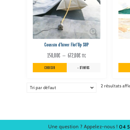
Les
Les
options
optio
peuvent
peuve
être
être
choisies
choisi
sur
sur
la
Coussin d’hiver Flot’Up SUP
la
page
page
Plage
150,00
€
–
672,00
€
TTC
du
du
produit
produ
de
CHOISIR
+ D'INFOS
prix :
150,00€
2 résultats aff
à
672,00€
Une question ? Appelez-nous !
04 5