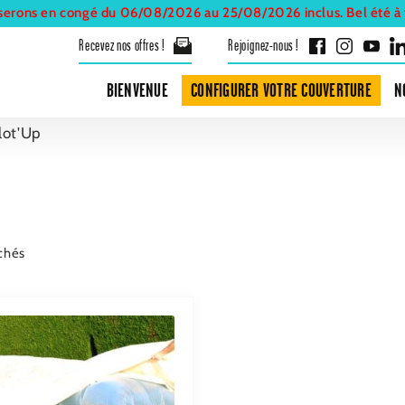
serons en congé du 06/08/2026 au 25/08/2026 inclus. Bel été à t
Recevez nos offres !
Rejoignez-nous !
BIENVENUE
CONFIGURER VOTRE COUVERTURE
N
Aller
Aller
lot'Up
à
au
la
contenu
navigation
ichés
it
urs
ions.