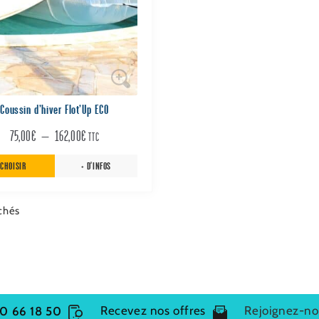
ns
nt
es
Coussin d’hiver Flot’Up ECO
Plage
75,00
€
–
162,00
€
TTC
it
de
CHOISIR
+ D'INFOS
prix :
75,00€
ichés
à
162,00€
Recevez nos offres
Rejoignez-nou
0 66 18 50